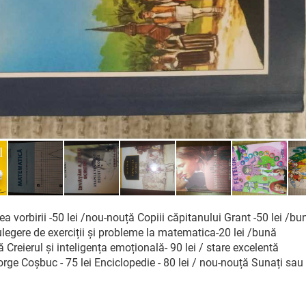
ea vorbirii -50 lei /nou-nouță Copiii căpitanului Grant -50 lei /bu
ulegere de exerciții și probleme la matematica-20 lei /bună
tă Creierul și inteligența emoțională- 90 lei / stare excelentă
George Coșbuc - 75 lei Enciclopedie - 80 lei / nou-nouță Sunați sau