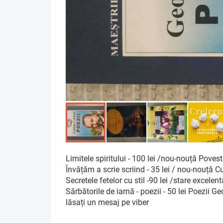
Limitele spiritului - 100 lei /nou-nouță Povest
Învățăm a scrie scriind - 35 lei / nou-nouță C
Secretele fetelor cu stil -90 lei /stare excelen
Sărbătorile de iarnă - poezii - 50 lei Poezii 
lăsați un mesaj pe viber