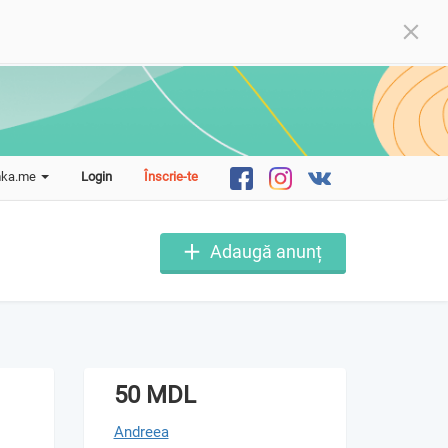
mka.me
Login
Înscrie-te
Adaugă anunț
50 MDL
Andreea