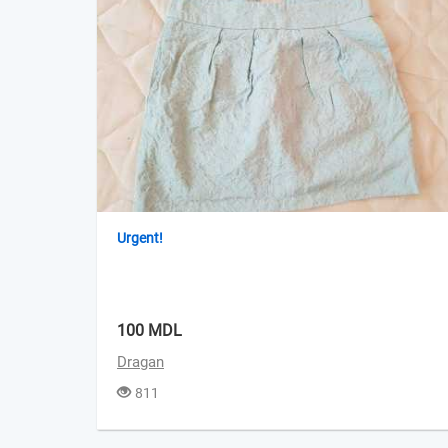
Urgent!
100 MDL
Dragan
811