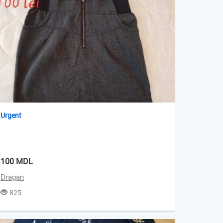
Urgent
100 MDL
Dragan
825