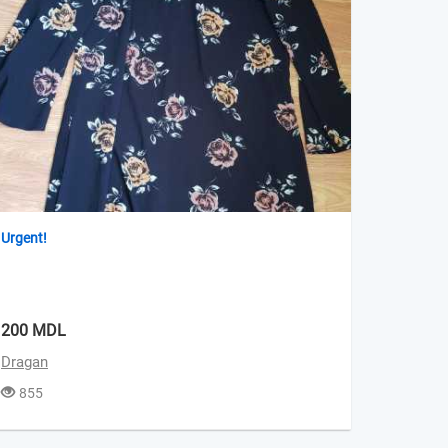
Urgent!
200 MDL
Dragan
855