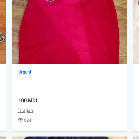
Urgent
100 MDL
Dragan
824